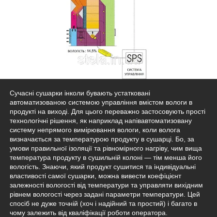
Сучасні сушарки інколи бувають устатковані
автоматизованою системою управління вмістом вологи в
продукті на виході. Для цього переважно застосовують прості
технологічні рішення, як наприклад напівавтоматизовану
систему непрямого вимірювання вологи, коли волога
визначається за температурою продукту в сушарці. Бо, за
умови правильної ізоляції та рівномірного нагріву, чим вища
температура продукту в сушильній колоні — тім менша його
вологість. Знаючи, який продукт сушитися та індивідуальні
властивості самої сушарки, можна вивести коефіцієнт
залежності вологості від температури та управляти вихідним
рівнем вологості через задані параметри температури. Цей
спосіб не дуже точній (хоч і надійний та простий) і багато в
чому залежить від кваліфікації роботи оператора.