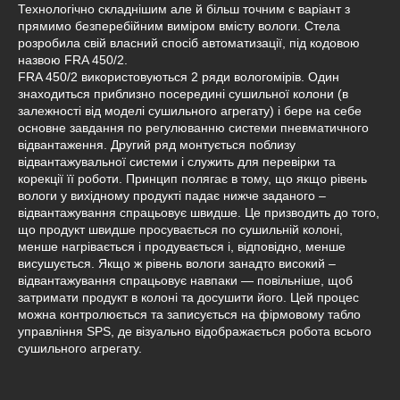
Технологічно складнішим але й більш точним є варіант з
прямимо безперебійним виміром вмісту вологи. Стела
розробила свій власний спосіб автоматизації, під кодовою
назвою FRA 450/2.
FRA 450/2 використовуються 2 ряди вологомірів. Один
знаходиться приблизно посередині сушильної колони (в
залежності від моделі сушильного агрегату) і бере на себе
основне завдання по регулюванню системи пневматичного
відвантаження. Другий ряд монтується поблизу
відвантажувальної системи і служить для перевірки та
корекції її роботи. Принцип полягає в тому, що якщо рівень
вологи у вихідному продукті падає нижче заданого –
відвантажування спрацьовує швидше. Це призводить до того,
що продукт швидше просувається по сушильній колоні,
менше нагрівається і продувається і, відповідно, менше
висушується. Якщо ж рівень вологи занадто високий –
відвантажування спрацьовує навпаки — повільніше, щоб
затримати продукт в колоні та досушити його. Цей процес
можна контролюється та записується на фірмовому табло
управління SPS, де візуально відображається робота всього
сушильного агрегату.