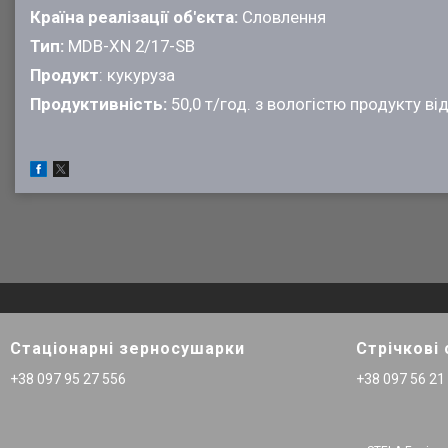
Країна реалізації об'єкта:
Словлення
Тип:
MDB-XN 2/17-SB
Продукт
: кукуруза
Продуктивність:
50,0 т/год. з вологістю продукту в
Стаціонарні зерносушарки
Стрічкові
+38 097 95 27 556
+38 097 56 21