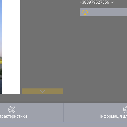
+380979527556
арактеристики
Інформація д