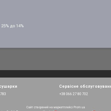
ід 25% до 14%
 сушарки
Сервісне обслуговуван
 783
+38 066 27 80 702
Сайт створений на маркетплейсі
Prom.ua