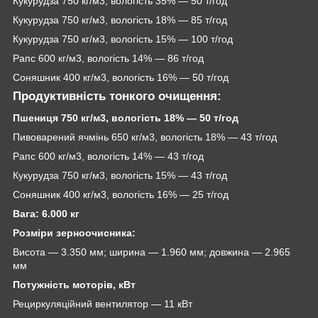
Кукурудза 750 кг/м
3
, вологість 35% — 50 т/год
Кукурудза 750 кг/м
3
, вологість 18% — 85 т/год
Кукурудза 750 кг/м
3
, вологість 15% — 100 т/год
Рапс 600 кг/м
3
, вологість 14% — 86 т/год
Соняшник 400 кг/м
3
, вологість 16% — 50 т/год
Продуктивність тонкого очищення:
Пшениця 750 кг/м
3
, вологість 18% — 50 т/год
Пивоварений ячмінь 650 кг/м
3
, вологість 18% — 43 т/год
Рапс 600 кг/м
3
, вологість 14% — 43 т/год
Кукурудза 750 кг/м
3
, вологість 15% — 43 т/год
Соняшник 400 кг/м
3
, вологість 16% — 25 т/год
Вага: 6.000 кг
Розміри зерноочисника:
Висота — 3.350 мм; ширина — 1.960 мм; довжина — 2.965
мм
Потужність моторів, кВт
Рециркуляційний вентилятор — 11 кВт