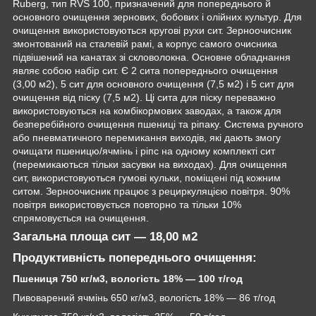
Ruberg, тип RVS 100, призначений для попереднього й
основного очищення зернових, бобових і олійних культур. Для
очищення використовуються кругові рухи сит. Зерноочисник
змонтований на сталевій рамі, а корпус самого очисника
підвішений на канатах зі скловолокна. Основне обладнання
являє собою набір сит. Є 2 сита попереднього очищення
(3,00 м
2
), 5 сит для основного очищення (7,5 м
2
) і 5 сит для
очищення від піску (7,5 м
2
). Ці сита для піску переважно
використовуються на комбікормових заводах, а також для
безперебійного очищення пшениці та ріпаку. Система ручного
або пневматичного перемикання виходів, які дають змогу
очищати пшеницю/ячмінь і ріпс на одному комплекті сит
(перемикаються тільки засувки на виходах). Для очищення
сит, використовуються гумові кульки, поміщені під кожним
ситом. Зерноочисник працює з рециркуляцією повітря. 90%
повітря використовується повторно та тільки 10%
спрямовується на очищення.
Загальна площа сит — 18,00 м
2
Продуктивність попереднього очищення:
Пшениця 750 кг/м
3
, вологість 18% — 100 т/год
Пивоварений ячмінь 650 кг/м
3
, вологість 18% — 86 т/год