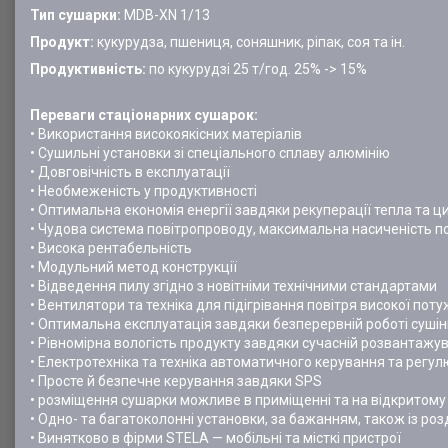
Тип сушарки:
MDB-XN 1/13
Продукт:
кукурудза, пшениця, соняшник, ріпак, соя та ін.
Продуктивність:
по кукурудзі 25 т/год. 25% -> 15%
Переваги стаціонарних сушарок:
• Використання високоякісних матеріалів
• Сушильні установки зі спеціального сплаву алюмінію
• Довговічність в експлуатації
• Необмеженість у продуктивності
• Оптимальна економія енергії завдяки рекуперації тепла та ци
• Чудова система повітропроводу, максимальна насиченість п
• Висока рентабельність
• Модульний метод конструкції
• Відведення пилу згідно з новітніми технічними стандартами
• Вентилятори та техніка для підігрівання повітря високої по
• Оптимальна експлуатація завдяки безперервній роботі суші
• Рівномірна вологість продукту завдяки сучасній розвантажув
• Електротехніка та техніка автоматичного керування та регу
• Просте й безпечне керування завдяки SPS
• розміщення сушарки можливе в приміщенні та на відкритому 
• Одно- та багатоколонні установки, за бажанням, також із р
• Винятково в фірми STELA — мобільні та місткі пристрої