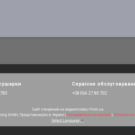
 сушарки
Сервісне обслуговуван
 783
+38 066 27 80 702
Сайт створений на маркетплейсі
Prom.ua
STELA Engineering GmbH, Представництво в Україні |
Поскаржитися на контент
|
Політика ко
Select Language
▼