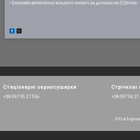
• Економія величезної кількості енергії за допомогою EQtronic
Стаціонарні зерносушарки
Стрічкові
+38 097 95 27 556
+38 097 56 21