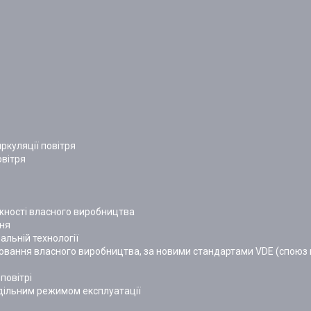
ркуляції повітря
овітря
тужності власного виробництва
ння
альній технології
лювання власного виробництва, за новими стандартами VDE (споюз 
повітрі
оздільним режимом експлуатації