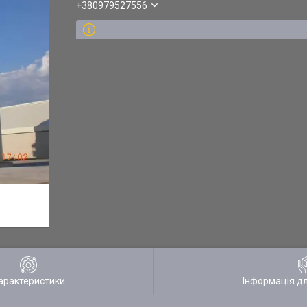
+380979527556
арактеристики
Інформація д