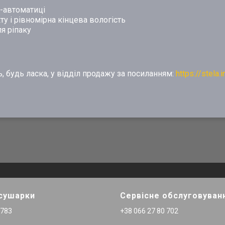
m-автоматиці
ту і рівномірна кінцева вологість
я ріпаку
, будь ласка, у відділ продажу за посиланням:
https://stela.
 сушарки
Сервісне обслуговуван
 783
+38 066 27 80 702