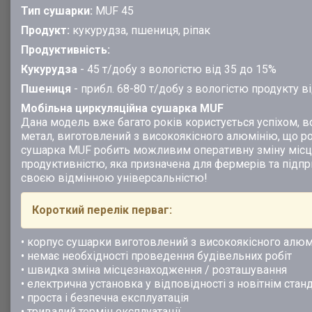
Тип сушарки:
MUF 45
Продукт:
кукурудза, пшениця, ріпак
Продуктивність:
Кукурудза
- 45 т/добу з вологістю від 35 до 15%
Пшениця
- прибл. 68-80 т/добу з вологістю продукту в
Мобільна циркуляційна сушарка MUF
Дана модель вже багато років користується успіхом, 
метал, виготовлений з високоякісного алюмінію, що р
сушарка MUF робить можливим оперативну зміну міс
продуктивністю, яка призначена для фермерів та підп
своєю відмінною універсальністю!
Короткий перелік перваг:
• корпус сушарки виготовлений з високоякісного алю
• немає необхідності проведення будівельних робіт
• швидка зміна місцезнаходження / розташування
• електрична установка у відповідності з новітнім ста
• проста і безпечна експлуатація
• тривалий термін експлуатації