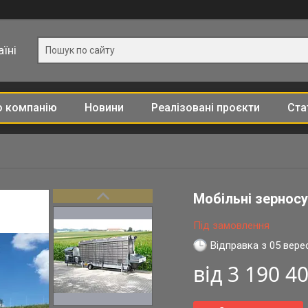
їні
о компанію
Новини
Реалізовані проєкти
Ста
Мобільні зернос
Під замовлення
Відправка з 05 вере
від
3 190 40