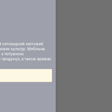
ий ситовидний листовий
ових культур. Мобільна
ю з потужною
 продукції, а також вражає