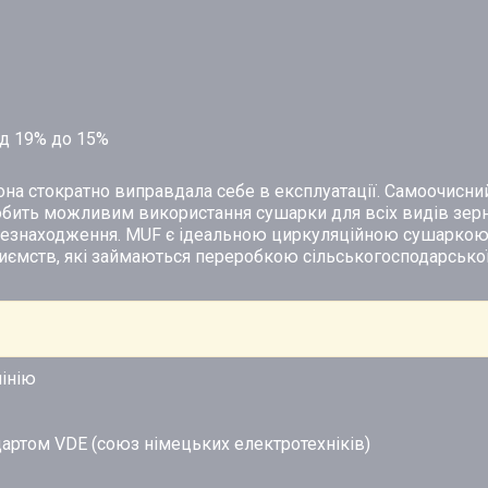
ід 19% до 15%
вона стократно виправдала себе в експлуатації. Самоочисн
обить можливим використання сушарки для всіх видів зерн
цезнаходження. MUF є ідеальною циркуляційною сушарко
риємств, які займаються переробкою сільськогосподарської
мінію
ндартом VDE (союз німецьких електротехніків)