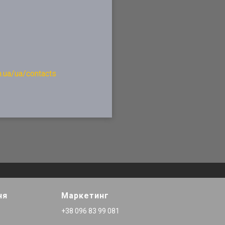
in.ua/ua/contacts
ня
Маркетинг
+38 096 83 99 081