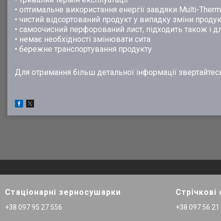
• оптимальне використання енергії завдяки Multi-Ther
• чистий відсортований продукт у випадку зміни продук
• самоочисний перфорований лист, підходить також і дл
• немає необхідності змінювати сита
• бережне транспортування продукту
Для отримання більш детальної інформації звертайтесь
Стаціонарні зерносушарки
Стрічкові
+38 097 95 27 556
+38 097 56 21