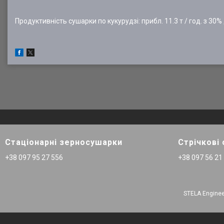
Продуктивність сушарки по кукурудзі: прибл. 11.3 т / год. з 30%
Стаціонарні зерносушарки
Стрічкові
+38 097 95 27 556
+38 097 56 21