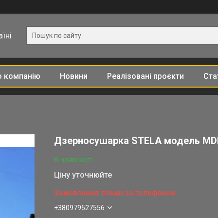
їні
о компанію
Новини
Реалізовані проєкти
Ста
Дзерносушарка STELA модель MD
В наявності
Ціну уточнюйте
Замовлення тільки за телефоном
+380979527556