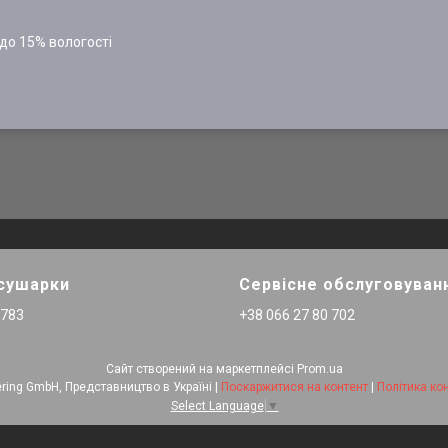
 до 15% вологості
 сушарки
Сервісне обслуговуван
 783
+38 066 27 80 702
Сайт створений на маркетплейсі
Prom.ua
STELA Engineering GmbH, Представництво в Україні |
Поскаржитися на контент
|
Політика ко
Select Language
▼