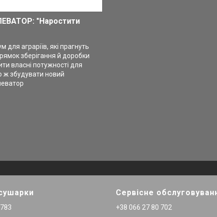
ЕВАТОР: "Наростити
 для аграріїв, які прагнуть
рямок зберігання й доробки
ити власні потужності для
о ж збудувати новий
леватор
 сушарки
Сервісне обслуговуван
 783
+38 066 27 80 702