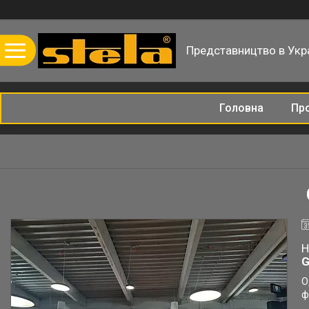
Представництво в Укра
Головна
Пр
Н
G
О
ф