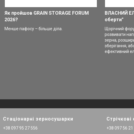
Як пройшов GRAIN STORAGE FORUM
ВЛАСНИЙ ЕЛ
2026?
оберти"
Менше пафосу – більше діла.
Щорічний форум
розвивати нап
зерна, розшир
зберігання, аб
ефективний е
Стаціонарні зерносушарки
Стрічкові
+38 097 95 27 556
+38 097 56 21