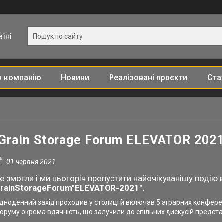
їні
о компанію
Новини
Реалізовані проєкти
Ста
Grain Storage Forum ELEVATOR 202
01 червня 2021
е змогли і ми цьогоріч пропустити найочікуванішу подію в
rainStorageForum"ELEVATOR-2021".
дноденний захід проходив у столиці й включав 5 аграрних конферен
оруму окрема вдячність, що залучили до спільних дискусій представ