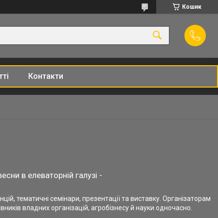
Кошик
тті
Контакти
1
есни в елеваторній галузі -
цій, тематичні семінари, презентації та виставку. Організаторам
ників владних організацій, агробізнесу й науки одночасно.